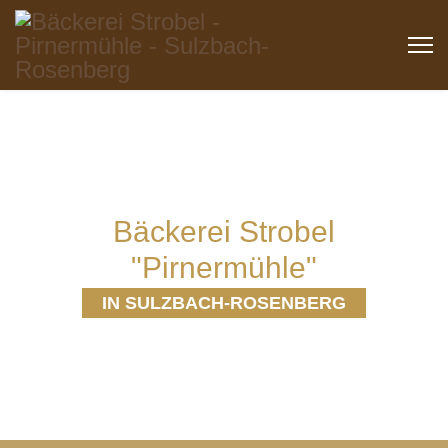
Bäckerei Strobel
"Pirnermühle"
IN SULZBACH-ROSENBERG