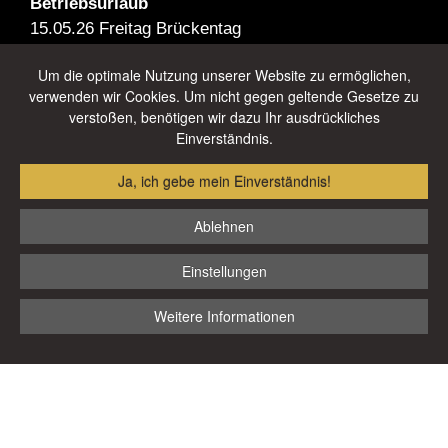
Betriebsurlaub
15.05.26 Freitag Brückentag
30.05.26 - 07.06.26
Um die optimale Nutzung unserer Website zu ermöglichen,
verwenden wir Cookies. Um nicht gegen geltende Gesetze zu
verstoßen, benötigen wir dazu Ihr ausdrückliches
Sommerurlaub
Einverständnis.
01.08.26 - 23.08.26
Ja, ich gebe mein Einverständnis!
Winterurlaub
25.12.26 - 06.01.27
Ablehnen
*
Nutzen Sie unsere E-Mail oder das Kontaktformular für Lob und
Einstellungen
Anregungen. Ihre
Bestellungen
können Sie in
unserem Laden
oder
telefonisch
aufgeben.
Weitere Informationen
Impressum
|
Datenschutzerklärung
© 2026 Bäckerei Strobel. Made with
by
webfriends